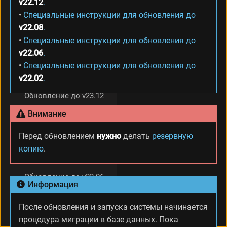
v22.12
.
з
Обновление до v25.12
•
Специальные инструкции для обновления до
о
v22.08
.
л
Обновление до v25.10
и
•
Специальные инструкции для обновления до
Обновление до v25.06
р
v22.06
.
о
Обновление до v25.02
•
Специальные инструкции для обновления до
в
v22.02
.
а
Обновление до v24.08
н
Обновление до v23.12
н
о
Обновление до v23.06
Внимание
г
Обновление до v23.02
о
Перед обновлением
нужно
делать
резервную
э
Обновление до v22.12
копию
.
к
з
Обновление до v22.08
е
Обновление до v22.06
м
Информация
п
Обновление до v22.02
л
После обновления и запуска системы начинается
Смена конфигурации
я
процедура миграции в базе данных. Пока
р
MBackup