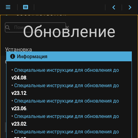
B
G
Обновление
P
Поиск
-
а
н
Установка
о
Информация
н
Обслуживание
с
ы
•
Специальные инструкции для обновления до
Политика поддержки
О
v24.08
.
версий
б
•
Специальные инструкции для обновления до
н
Политика
v23.12
.
о
совместимости
в
•
Специальные инструкции для обновления до
л
Задачи администратора
v23.06
.
е
•
Специальные инструкции для обновления до
Резервное копирование
н
v23.02
.
и
Обновление
е
•
Специальные инструкции для обновления до
и
Обновление до v26.04