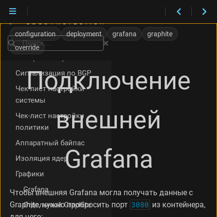
Функциональные
возможности
configuration
deployment
grafana
graphite
Поиск
Интеграция в сеть
override
Быстрая настройка
Подключение
Сигнализация по BGP
Чек-лист настройки
системы
внешней
Чек-лист настройки
политики
Аппаратный байпас
Grafana
Изоляция ядер
Графики
Grafana
Чтобы внешняя Grafana могла получать данные с
Graphite, нужно пробросить порт
3080
из контейнера,
Отдельный Graphite
для чего: