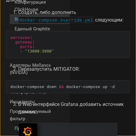
Конфигурация
ClickHouse
Создать, либо дополнить
Внешняя Grafana
docker-compose.override.yml
следующим:
Единый Graphite
services
:
Время хранения
gateway
:
метрик
ports
:
-
"13080:3080"
pgfailover
Адаптеры Mellanox
Перезапустить MITIGATOR:
(NVIDIA)
dataplane.conf
docker-compose down 
&&
 docker-compose up -d
Платформы AMD
Инциденты
В Web-интерфейсе Grafana добавить источник
Программируемый
данных:
фильтр
Пример: MCR UDP