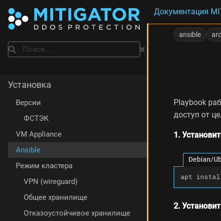
Документация MI
Д
о
ansible
ar
п
Поиск
о
л
н
е
Установка
н
и
Playbook раб
Версии
е
доступ от ц
ФСТЭК
VM Appliance
1. Установит
Ansible
Debian/U
Режим кластера
apt instal
VPN (wireguard)
Общее хранилище
2. Установит
Отказоустойчивое хранилище