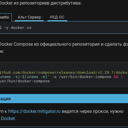
Docker из репозиториев дистрибутива:
buntu
Альт Сервер
РЕД ОС
l -y docker.io
Docker Compose из официального репозитория и сделать ф
м:
ithub.com/docker/compose/releases/download/v2.28.1/docke
uname -s
)
-
$(
uname -m
)
"
 -o /usr/bin/docker-compose 
&&
usr/bin/docker-compose
ация
уп к
https://docker.mitigator.ru
ведется через прокси, нужно
 Docker
.