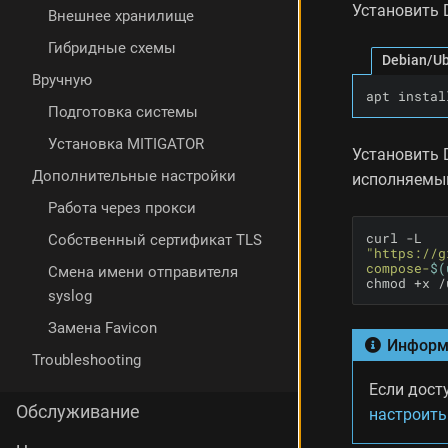
Установить 
Внешнее хранилище
Гибридные схемы
Debian/U
Вручную
apt instal
Подготовка системы
Установка MITIGATOR
Установить 
Дополнительные настройки
исполняемы
Работа через прокси
curl -L 
Собственный сертификат TLS
"https://g
compose-
$(
Смена имени отправителя
chmod +x /
syslog
Замена Favicon
Информ
Troubleshooting
Если дост
Обслуживание
настроить