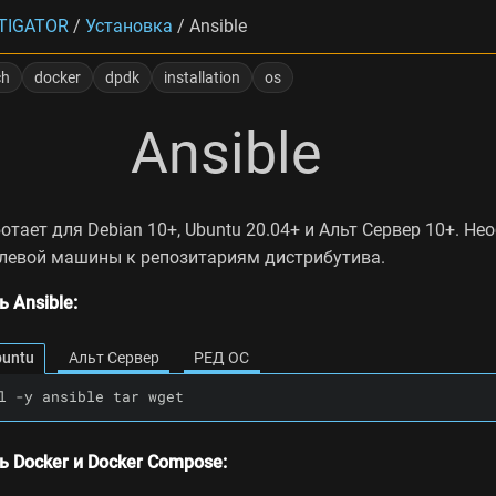
TIGATOR
/
Установка
/
Ansible
ch
docker
dpdk
installation
os
Ansible
отает для Debian 10+, Ubuntu 20.04+ и Альт Сервер 10+. Не
елевой машины к репозитариям дистрибутива.
ь Ansible:
buntu
Альт Сервер
РЕД ОС
l -y ansible tar wget
ь Docker и Docker Compose: