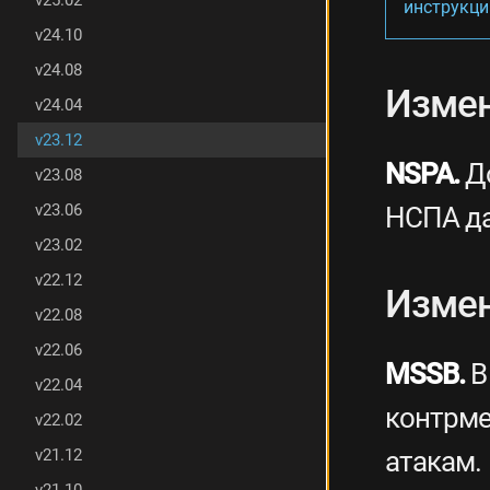
v25.02
инструкци
.
v24.10
5
И
v24.08
з
Измен
м
v24.04
е
v23.12
н
NSPA.
До
е
v23.08
н
v23.06
НСПА да
и
я
v23.02
в
е
v22.12
Измен
р
v22.08
с
и
v22.06
и
MSSB.
В
v22.04
v
2
контрме
v22.02
3
.
атакам.
v21.12
1