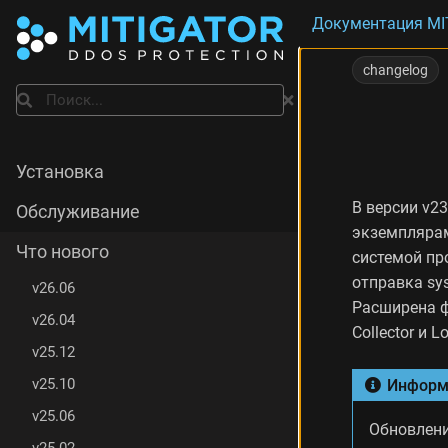
Документация MI
И
з
changelog
м
Поиск
е
н
е
н
Установка
и
я
В версии v2
Обслуживание
в
экземплярам
е
Что нового
системой пр
р
отправка sy
с
v26.06
и
Расширена ф
v26.04
и
Collector и L
v
v25.12
2
3
v25.10
Информ
.
v25.06
1
Обновлени
2