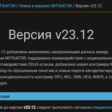
TIGATOR
/
Новое в версиях MITIGATOR
/
Версия v23.12
Версия v23.12
3.12 добавлены механизмы синхронизации данных между
и MITIGATOR, поддержано взаимодействие с национально
отиводействия DDoS-атакам, добавлена новая контрмера 
slog по сброшенным пакетам и новые пороги автодетектир
ункциональность контрмер SPLI, NCL, DNS, HCA, WAFR, а т
ogan.
ация
е до версии
v23.12
следует выполнять согласно
специальн