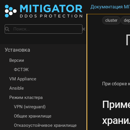
Документация MI
П
р
cluster
de
и
Поиск
м
е
р
:
Установка
О
т
Версии
к
ФСТЭК
а
з
VM Appliance
о
При сборке 
у
Ansible
с
Режим кластера
т
Приме
о
VPN (wireguard)
й
Общее хранилище
храни
ч
и
Отказоустойчивое хранилище
в