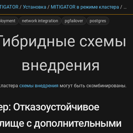
TIGATOR
/
Установка
/
MITIGATOR в режиме кластера
/
Гиб
ployment
network integration
pgfailover
postgres
Гибридные схемы
внедрения
кластера
схемы внедрения
могут быть скомбинированы.
р: Отказоустойчивое
лище с дополнительными