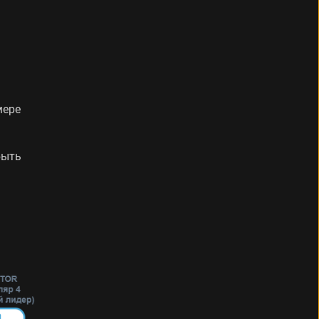
мере
быть