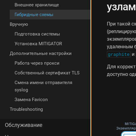
узлам
о
Внешнее хранилище
е
Гибридные схемы
х
р
При такой с
Вручную
а
(реплицирую
Подготовка системы
н
экземпляров
и
Установка MITIGATOR
удаленным б
л
и
Дополнительные настройки
graphite
и
щ
Работа через прокси
е
Для коррект
с
Собственный сертификат TLS
доступно од
д
Смена имени отправителя
о
п
syslog
о
Замена Favicon
л
н
Troubleshooting
и
т
Обслуживание
е
л