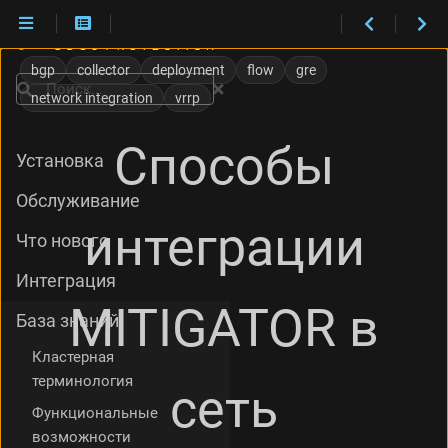
В
н
bgp
collector
deployment
flow
gre
е
Поиск
network integration
vrrp
ш
н
я
Способы
Установка
я
и
Обслуживание
в
н
интеграции
Что нового
у
т
Интеграция
р
е
MITIGATOR в
База знаний
н
н
Кластерная
я
терминология
я
сеть
с
Функциональные
е
возможности
т