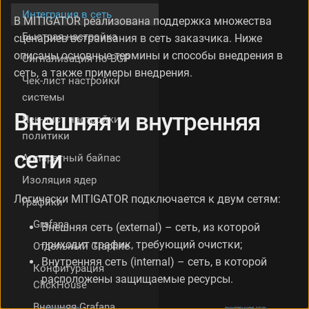
и
Интеграция в сеть
В MITIGATOR реализована поддержка множества
С
Быстрая настройка
сценариев встраивания в сеть заказчика. Ниже
и
м
описаны основные термины и способы внедрения в
Сигнализация по BGP
м
сеть, а также примеры внедрения.
е
Чек-лист настройки
т
системы
р
Внешняя и внутренняя
Чек-лист настройки
и
ч
политики
н
сети
Аппаратный байпас
а
я
Изоляция ядер
и
Логически MITIGATOR подключается к двум сетям:
Графики
а
с
Grafana
Внешняя сеть (external) – сеть, из которой
и
приходит трафик, требующий очистки;
м
Отдельный Graphite
м
Внутренняя сеть (internal) – сеть, в которой
Конфигурация
е
расположены защищаемые ресурсы.
ClickHouse
т
р
Внешняя Grafana