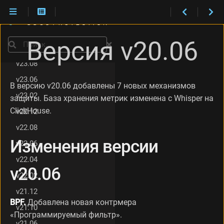
v24.08
И
v24.04
з
Версия v20.06
м
Поиск
v23.12
е
н
v23.08
е
v23.06
н
В версию v20.06 добавлены 7 новых механизмов
и
v23.02
защиты. База хранения метрик изменена с Whisper на
я
ClickHouse.
v22.12
в
е
v22.08
р
Изменения версии
с
v22.06
и
v22.04
и
v20.06
v
v22.02
2
v21.12
0
.
BPF.
Добавлена новая контрмера
v21.10
0
«Программируемый фильтр».
6
v21.06