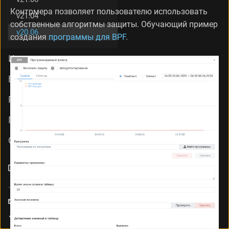
Контрмера позволяет пользователю использовать
v21.04
собственные алгоритмы защиты. Обучающий пример
v20.06
создания
программы для BPF
.
Интеграция
База знаний
PSG
Поддержка
Стоимость
Collector
Язык
Тема