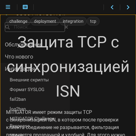
С
и
challenge
deployment
integration
tcp
с
Поиск
т
Установка
Защита TCP с
е
м
Обслуживание
н
ы
Что нового
синхронизацией
е
т
Интеграция
р
Внешние скрипты
е
ISN
б
Формат SYSLOG
о
в
fail2ban
а
log2ban
н
MITIGATOR имеет режим защиты TCP
и
MITIGATOR Challenge
с синхронизацией ISN, в котором после проверки
я
Response
клиента соединение не разрывается, фильтрация
У
с
получается прозрачной и удобной. Для этого нужно
SNMP