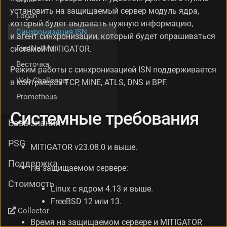
т
установить на защищаемый сервер модуль ядра,
Logan
а
который будет выдавать нужную информацию,
н
Синхронизация ISN
и агент синхронизации, который будет опрашиваться
о
FastNetMon
в
системой MITIGATOR.
к
Весточка
а
Режим работы с синхронизацией ISN поддерживается
Н
Web Challenger
в контрмерах TCP, MINE, ATLS, DNS и BPF.
а
Prometheus
с
т
Системные требования
р
База знаний
о
й
PSG
MITIGATOR v23.08.0 и выше.
к
а
Поддержка
На защищаемом сервере:
в
w
Стоимость
Linux с ядром 4.13 и выше.
e
b
FreeBSD 12 или 13.
-
Collector
и
Время на защищаемом сервере и MITIGATOR