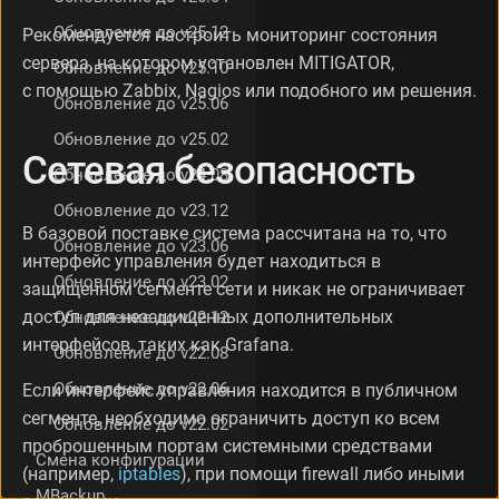
с
Обновление до v25.12
Рекомендуется настроить мониторинг состояния
т
о
сервера, на котором установлен MITIGATOR,
Обновление до v25.10
н
с помощью Zabbix, Nagios или подобного им решения.
Обновление до v25.06
а
д
Обновление до v25.02
и
Сетевая безопасность
с
Обновление до v24.08
к
Обновление до v23.12
е
В базовой поставке система рассчитана на то, что
Л
Обновление до v23.06
интерфейс управления будет находиться в
о
Обновление до v23.02
г
защищенном сегменте сети и никак не ограничивает
и
доступ для незащищенных дополнительных
Обновление до v22.12
Н
интерфейсов, таких как Grafana.
а
Обновление до v22.08
с
Обновление до v22.06
Если интерфейс управления находится в публичном
т
сегменте, необходимо ограничить доступ ко всем
р
Обновление до v22.02
о
проброшенным портам системными средствами
Смена конфигурации
й
(например,
iptables
), при помощи firewall либо иными
к
MBackup