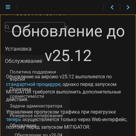
Обновление до
Поиск
Установка
v25.12
Обслуживание
Политика поддержки
Обновление на версию v25.12 выполняется по
версий
стандартной процедуре
, однако перед запуском
Политика
MITIGATOR требуется выполнить дополнительные
совместимости
действия.
Задачи администратора
Управление пропуском трафика при перегрузке
Резервное копирование
теперь
осуществляется только через Web-интерфейс,
Обновление
поэтому перед запуском MITIGATOR:
Обновление до v26.04