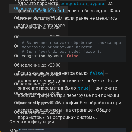
Удалите параметр
congestion_bypass
из
Обновление до v25.12
файла
dataplane.conf
, если он был задан. Файл
Обновление до v25.10
может быть пустым, если ранее не менялись
параметры dataplane.
Обновление до v25.06
Обновление до v25.02
# Включение пропуска обработки трафика при 
Обновление до v24.08
перегрузке обработчика пакетов
# (для `port_direct_mode: false`).
Обновление до v23.12
congestion_bypass:
false
Обновление до v23.06
Если значение параметра было
false
—
Обновление до v23.02
дополнительных действий не требуется. Если
Обновление до v22.12
значение параметра было
true
— включите
Обновление до v22.08
пропуск трафика при перегрузке при помощи
флага «Пропускать трафик без обработки при
Обновление до v22.06
перегрузке системы» на странице «Общие
Обновление до v22.02
параметры» в настройках системы.
Смена конфигурации
MBackup