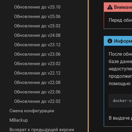
з
Вниман
Обновление до v25.10
о
л
Обновление до v25.06
Перед об
и
Обновление до v25.02
р
о
Обновление до v24.08
в
Информ
Обновление до v23.12
а
н
После обн
Обновление до v23.06
н
базе данн
о
Обновление до v23.02
недоступе
г
Обновление до v22.12
о
продолжит
э
Обновление до v22.08
помощью 
к
Обновление до v22.06
з
е
docker-c
Обновление до v22.02
м
п
Смена конфигурации
л
В выдаче 
MBackup
я
р
Возврат к предыдущей версии