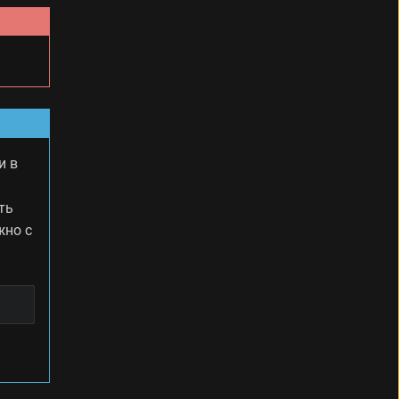
и в
ть
жно с