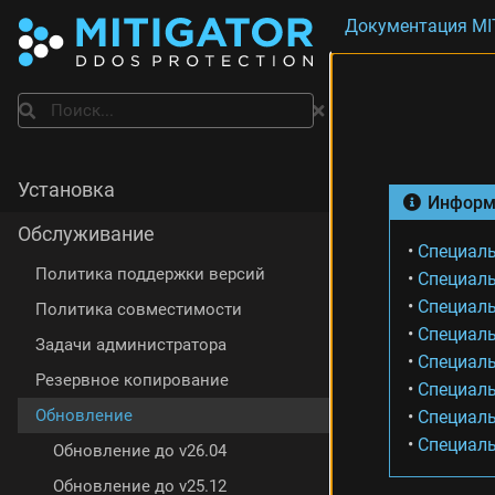
Документация MI
B
G
P
Поиск
-
а
н
о
Установка
Информ
н
с
Обслуживание
ы
•
Специаль
О
Политика поддержки версий
•
Специаль
б
•
Специаль
Политика совместимости
н
•
Специаль
о
Задачи администратора
в
•
Специаль
л
Резервное копирование
•
Специаль
е
Обновление
•
Специаль
н
•
Специаль
и
Обновление до v26.04
е
Обновление до v25.12
и