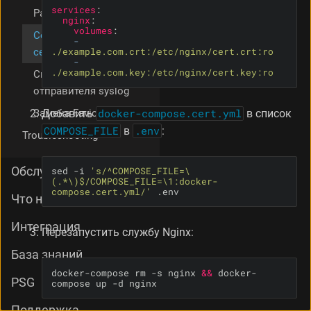
services
:
Работа через прокси
nginx
:
volumes
:
Собственный
-
./example.com.crt:/etc/nginx/cert.crt:ro
сертификат TLS
-
./example.com.key:/etc/nginx/cert.key:ro
Смена имени
отправителя syslog
Добавить
docker-compose.cert.yml
в список
Замена Favicon
COMPOSE_FILE
в
.env
:
Troubleshooting
Обслуживание
sed -i 
's/^COMPOSE_FILE=\
(.*\)$/COMPOSE_FILE=\1:docker-
compose.cert.yml/'
 .env
Что нового
Интеграция
Перезапустить службу Nginx:
База знаний
docker-compose rm -s nginx 
&&
 docker-
PSG
compose up -d nginx
Поддержка