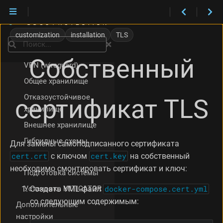
ФСТЭК
VM Appliance
Ansible
customization
installation
TLS
Поиск
Режим кластера
Собственный
VPN (wireguard)
Общее хранилище
Отказоустойчивое
сертификат TLS
хранилище
Внешнее хранилище
Гибридные схемы
Для замены самоподписанного сертификата
cert.crt
с ключом
cert.key
на собственный
Вручную
необходимо смонтировать сертификат и ключ:
Подготовка системы
Установка MITIGATOR
Создать YML‑файл
docker-compose.cert.yml
со следующим содержимым:
Дополнительные
настройки