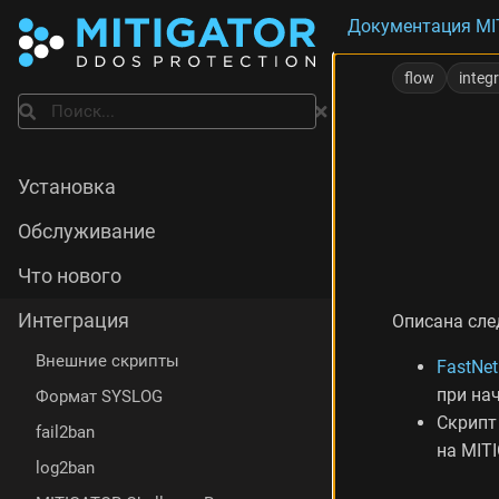
Документация MI
О
б
flow
integ
з
Поиск
о
р
F
a
Установка
s
t
Обслуживание
N
e
Что нового
t
M
Интеграция
Описана сл
o
n
Внешние скрипты
FastNe
Н
при на
Формат SYSLOG
а
Скрипт
с
fail2ban
т
на MIT
log2ban
р
о