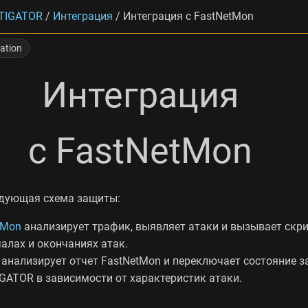
TIGATOR
/
Интеграция
/
Интеграция с FastNetMon
ration
Интеграция
с FastNetMon
едующая схема защиты:
tMon
анализирует трафик, выявляет атаки и вызывает скр
чалах и окончаниях атак.
 анализирует отчет FastNetMon и переключает состояние 
IGATOR в зависимости от характеристик атаки.