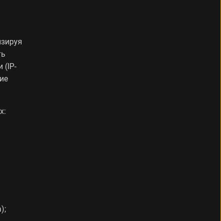
изируя
ть
 (IP-
ие
х:
);