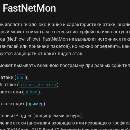
 FastNetMon
выявляет начало, окончание и характеристики атаки, анал
орый может сниматься с сетевых интерфейсов или поступа
ов (NetFlow, sFlow). FastNetMon не выявляет источник атаки
авителей или признаки пакетов), но можно определить, как
буется защищать от каких видов атак.
может вызывать внешнюю программу при разных события
атаки (
ban
);
б атаке (
attack_details
);
ние атаки (
unban
).
таке входит (
пример
):
анный IP-адрес (защищаемый ресурс);
ление атаки (аномалия входящего или исходящего трафика