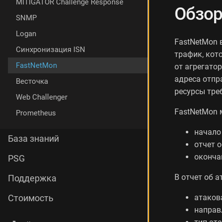
MITIGATOR Challenge Response
й
Обзор
к
SNMP
а
Logan
F
FastNetMon 
a
Синхронизация ISN
трафик, кот
s
FastNetMon
от агрегатор
t
N
адреса отпр
Весточка
e
ресурсы тре
t
Web Challenger
M
FastNetMon 
Prometheus
o
n
начало 
Н
База знаний
отчет о
а
с
оконча
PSG
т
р
В отчет об а
Поддержка
о
й
атаков
Стоимость
к
направ
а