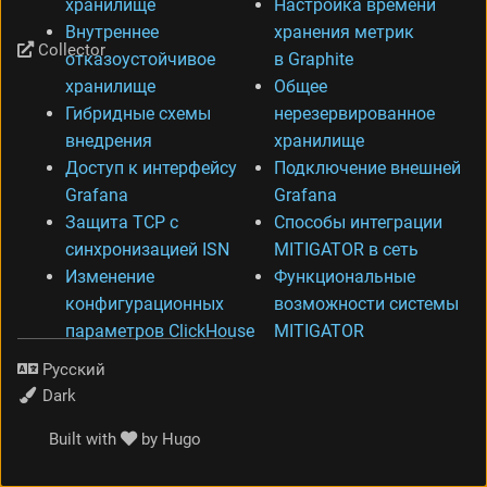
хранилище
Настройка времени
Внутреннее
хранения метрик
Collector
отказоустойчивое
в Graphite
хранилище
Общее
Гибридные схемы
нерезервированное
внедрения
хранилище
Доступ к интерфейсу
Подключение внешней
Grafana
Grafana
Защита TCP с
Способы интеграции
синхронизацией ISN
MITIGATOR в сеть
Изменение
Функциональные
конфигурационных
возможности системы
параметров ClickHouse
MITIGATOR
Язык
Тема
Built with
by
Hugo