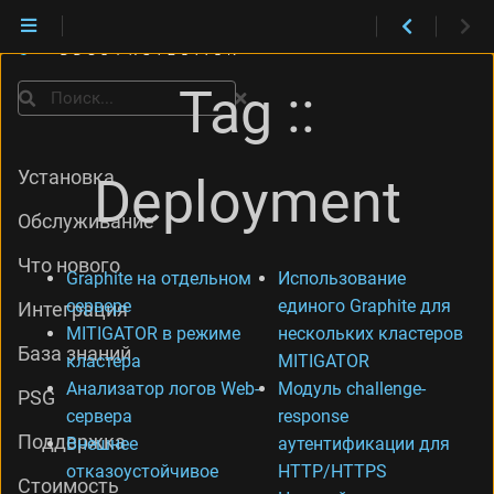
Tag ::
Поиск
Установка
Deployment
Обслуживание
Что нового
Graphite на отдельном
Использование
сервере
единого Graphite для
Интеграция
MITIGATOR в режиме
нескольких кластеров
База знаний
кластера
MITIGATOR
Анализатор логов Web-
Модуль challenge-
PSG
сервера
response
Поддержка
Внешнее
аутентификации для
отказоустойчивое
HTTP/HTTPS
Стоимость