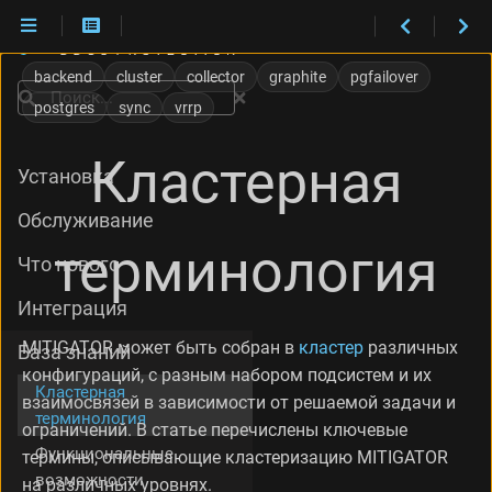
У
р
backend
cluster
collector
graphite
pgfailover
о
Поиск
postgres
sync
vrrp
в
н
и
Кластерная
Установка
к
л
Обслуживание
а
с
терминология
Что нового
т
е
Интеграция
р
и
MITIGATOR может быть собран в
кластер
различных
База знаний
з
конфигураций, с разным набором подсистем и их
а
Кластерная
ц
взаимосвязей в зависимости от решаемой задачи и
терминология
и
ограничений. В статье перечислены ключевые
и
Функциональные
термины, описывающие кластеризацию MITIGATOR
Ч
возможности
на различных уровнях.
а