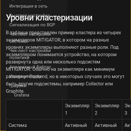
с
Интеграция в сеть
т
Уровни кластеризации
Быстрая настройка
н
ы
Сигнализация по BGP
й
В таблице представлен пример кластера из четырех
с
Чек-лист настройки
л
экземпляров MITIGATOR, в котором на разных
системы
у
уровнях экземпляры выполняют разные роли. Под
Чек-лист настройки
ч
экземпляром понимается устройство, на котором
а
политики
развернута одна или несколько подсистем
й
Аппаратный байпас
к
MITIGATOR. Обычно на экземпляре как минимум
л
Изоляция ядер
развернут Backend, но в некоторых случаях это могут
а
быть другие подсистемы, например Colleсtor или
Графики
с
Graphite.
т
Grafana
е
р
Отдельный Graphite
Экземпляр
Экземпляр
Эк
и
1
2
3
Конфигурация
з
ClickHouse
а
Система
Активный
Активный
Ак
ц
Внешняя Grafana