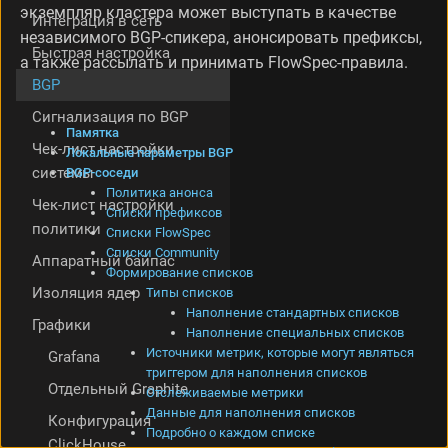
экземпляр кластера может выступать в качестве
е
Интеграция в сеть
т
независимого BGP-спикера, анонсировать префиксы,
Быстрая настройка
р
а также рассылать и принимать FlowSpec-правила.
ы
BGP
B
G
Сигнализация по BGP
Памятка
P
Чек-лист настройки
Локальные параметры BGP
B
системы
BGP-соседи
G
Политика анонса
P
Чек-лист настройки
Списки префиксов
-
политики
Списки FlowSpec
с
Списки Community
о
Аппаратный байпас
Формирование списков
с
Изоляция ядер
Типы списков
е
Наполнение стандартных списков
д
Графики
Наполнение специальных списков
и
Источники метрик, которые могут являться
П
Grafana
триггером для наполнения списков
о
Отдельный Graphite
Отслеживаемые метрики
л
Данные для наполнения списков
и
Конфигурация
Подробно о каждом списке
т
ClickHouse