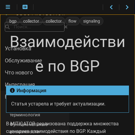
П
а
bgp
collector
collector
flow
signaling
м
Поиск
я
Взаимодействи
т
к
Установка
а
Л
е по BGP
Обслуживание
о
к
Что нового
а
л
Интеграция
ь
Информация
н
База знаний
ы
е
Статья устарела и требует актуализации.
Кластерная
п
терминология
а
р
В MITIGATOR реализована поддержка множества
Функциональные
а
сценариев взаимодействия по BGP. Каждый
возможности
м