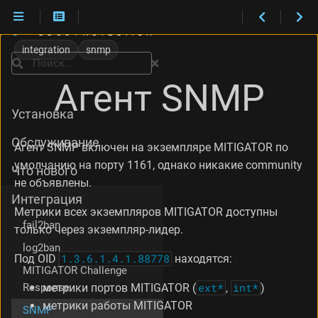
П
о
integration
snmp
л
Поиск
у
Агент SNMP
ч
е
Установка
н
и
Обслуживание
е
Агент SNMP включен на экземпляре MITIGATOR по
д
умолчанию на порту 1161, однако никакие community
Что нового
о
не объявлены.
с
Интеграция
т
Метрики всех экземпляров MITIGATOR доступны
у
fail2ban
только через экземпляр-лидер.
п
а
log2ban
к
Под OID
1.3.6.1.4.1.88778
находятся:
MITIGATOR Challenge
с
т
Response
метрики портов MITIGATOR (
ext*
,
int*
)
а
метрики работы MITIGATOR
SNMP
т