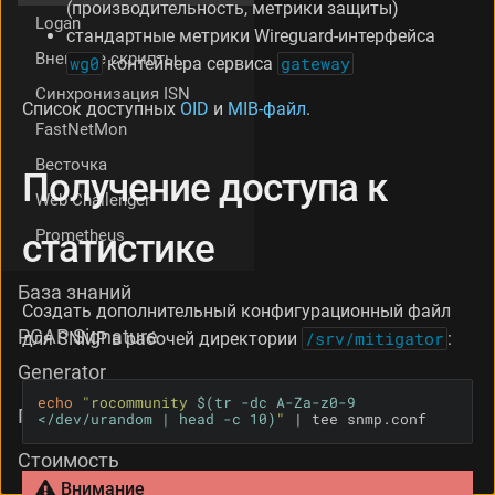
(производительность, метрики защиты)
и
Logan
стандартные метрики Wireguard-интерфейса
с
Внешние скрипты
т
wg0
контейнера сервиса
gateway
и
Синхронизация ISN
к
Список доступных
OID
и
MIB-файл
.
е
FastNetMon
П
Весточка
е
Получение доступа к
р
Web Challenger
е
Prometheus
статистике
д
а
ч
База знаний
а
Создать дополнительный конфигурационный файл
с
PCAP Signature
для SNMP в рабочей директории
/srv/mitigator
:
т
а
Generator
т
echo
"rocommunity 
$(
tr -dc A-Za-z0-9 
и
Поддержка
</dev/urandom | head -c 10
)
"
 | tee snmp.conf
с
т
Стоимость
и
Внимание