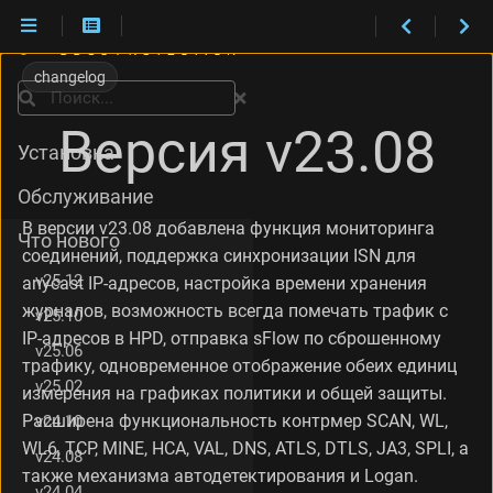
И
з
changelog
м
Поиск
е
Версия v23.08
н
Установка
е
н
Обслуживание
и
я
В версии v23.08 добавлена функция мониторинга
Что нового
в
соединений, поддержка синхронизации ISN для
е
v25.12
anycast IP-адресов, настройка времени хранения
р
журналов, возможность всегда помечать трафик с
с
v25.10
и
IP-адресов в HPD, отправка sFlow по сброшенному
v25.06
и
трафику, одновременное отображение обеих единиц
v
v25.02
измерения на графиках политики и общей защиты.
2
Расширена функциональность контрмер SCAN, WL,
v24.10
3
.
WL6, TCP, MINE, HCA, VAL, DNS, ATLS, DTLS, JA3, SPLI, а
v24.08
0
также механизма автодетектирования и Logan.
8
v24.04