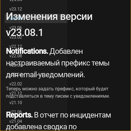
.
v23.12
1
Изменения версии
И
v23.08
з
v23.06
м
v23.08.1
е
v23.02
н
е
v22.12
Notifications.
Добавлен
н
v22.08
и
настраиваемый префикс темы
я
v22.06
в
для email-уведомлений.
v22.04
е
р
v22.02
с
Теперь можно задать префикс, который будет
и
v21.12
подставляться в тему писем с уведомлениями.
и
v21.10
v
2
v21.06
Reports.
В отчет по инцидентам
3
v21.04
.
добавлена сводка по
0