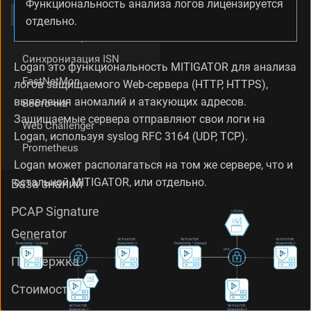
Функциональность анализа логов лицензируется
G
Logan
отдельно.
A
Внешние скрипты
T
O
Синхронизация ISN
R
Logan это функциональность MITIGATOR для анализа
L
FastNetMon
логов защищаемого Web-сервера (HTTP, HTTPS),
o
выявления аномалий и атакующих адресов.
Весточка
g
Защищаемые сервера отправляют свои логи на
a
Web Challenger
n
Logan, используя syslog RFC 3164 (UDP, TCP).
Prometheus
н
а
Logan может располагаться на том же сервере, что и
в
остальной MITIGATOR, или отдельно.
База знаний
н
е
PCAP Signature
ш
н
Generator
е
м
Поддержка
с
е
Стоимость
р