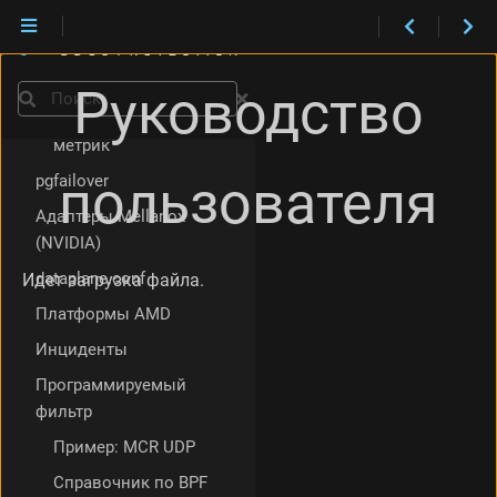
ClickHouse
Внешняя Grafana
Единый Graphite
Руководство
Поиск
Время хранения
метрик
пользователя
pgfailover
Адаптеры Mellanox
(NVIDIA)
dataplane.conf
Идет загрузка файла.
Платформы AMD
Инциденты
Программируемый
фильтр
Пример: MCR UDP
Справочник по BPF