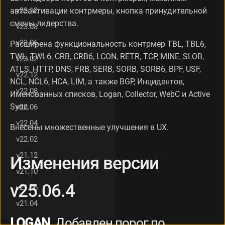
.
v23.12
автоактивации контрмеры, кнопка принудительной
4
смены лидерства.
v23.08
И
з
v23.06
Расширена функциональность контрмер TBL, TBL6,
м
TWL, TWL6, CRB, CRB6, LCON, RETR, TCP, MINE, SLOB,
е
v23.02
н
ATLS, HTTP, DNS, FRB, SERB, SORB, SORB6, BPF, USF,
v22.12
е
NCL, NCL6, HCA, LIM, а также BGP, Инцидентов,
н
v22.08
Именованных списков, Logan, Collector, WebC и Active
и
Sync.
v22.06
я
в
v22.04
Внесены множественные улучшения в UX.
е
р
v22.02
с
v21.12
Изменения версии
и
и
v21.10
v
v25.06.4
v21.06
2
5
v21.04
.
0
LOGAN.
Добавлен порог по