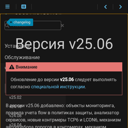
И
з
changelog
м
Поиск
е
н
Версия v25.06
е
Установка
н
и
Обслуживание
я
в
Внимание
Что нового
е
р
v25.10
Обновление до версии
v25.06
следует выполнять
с
согласно
специальной инструкции
.
и
v25.06
и
v25.02
v
2
В версии v25.06 добавлено: объекты мониторинга,
v24.10
5
правила учета flow в политиках защиты, анализатор
.
v24.08
сервисов, новые контрмеры TCP6 и LCON6, механизм
0
v24.04
6
автоподбора порогов в контрмерах, механизм