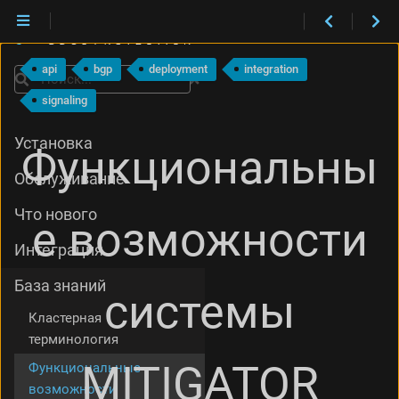
api
bgp
deployment
integration
Поиск
signaling
Установка
Функциональны
Обслуживание
Что нового
е возможности
Интеграция
База знаний
системы
Кластерная
терминология
MITIGATOR
Функциональные
возможности