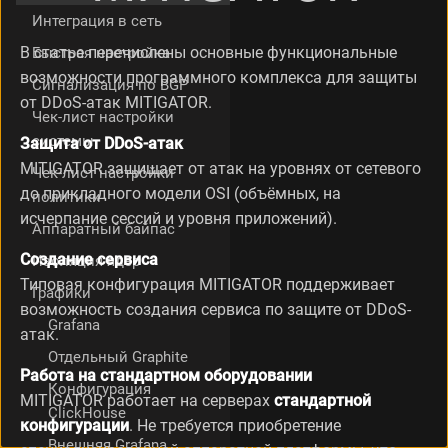
Интеграция в сеть
В статье перечислены основные функциональные
Быстрая настройка
возможности программного комплекса для защиты
Сигнализация по BGP
от DDoS-атак MITIGATOR.
Чек-лист настройки
системы
Защита от DDoS-атак
MITIGATOR защищает от атак на уровнях от сетевого
Чек-лист настройки
до прикладного модели OSI (объёмных, на
политики
исчерпание сессий и уровня приложений).
Аппаратный байпас
Создание сервиса
Изоляция ядер
Типовая конфигурация MITIGATOR поддерживает
Графики
возможность создания сервиса по защите от DDoS-
Grafana
атак.
Отдельный Graphite
Работа на стандартном оборудовании
Конфигурация
MITIGATOR работает на серверах
стандартной
ClickHouse
конфигурации
. Не требуется приобретение
Внешняя Grafana