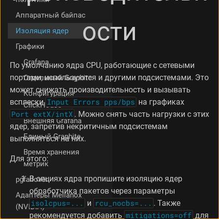
м
Аппаратный байпас
е
ости
т
Изоляция ядер
р
Графики
е
cpuset
Grafana
По умолчанию ядра CPU, работающие с сетевыми
портами, используются и другими подсистемами. Это
Отдельный Graphite
может снижать производительность и вызывать
Конфигурация
всплески
Input Errors pps/bps
на графиках
ClickHouse
Port extX/intX
. Можно снять часть нагрузки с этих
Внешняя Grafana
ядер, запретив некритичным подсистемам
Единый Graphite
выполняться на них.
Время хранения
Для этого:
метрик
В опциях ядра пропишите изоляцию ядер
pgfailover
обработчика пакетов через параметры
Адаптеры Mellanox
isolcpus=...
и
rcu_nocbs=...
. Также
(NVIDIA)
рекомендуется добавить
mitigations=off
для