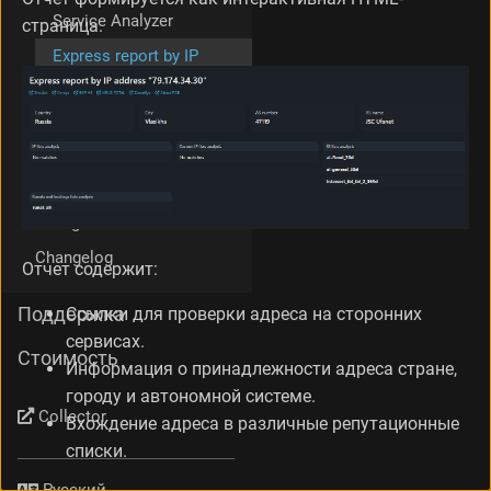
Service Analyzer
страница.
Express report by IP
address
Log Analyzer
Goaccess Log Analyzer
Log Format Analyzer
Logan Rules Generator
Changelog
Отчет содержит:
Поддержка
Ссылки для проверки адреса на сторонних
сервисах.
Стоимость
Информация о принадлежности адреса стране,
городу и автономной системе.
Collector
Вхождение адреса в различные репутационные
списки.
Язык