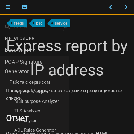
Установка
О
Обслуживание
т
feeds
psg
service
ч
Поиск
Что нового
е
т
Интеграция
Express report by
База знаний
PCAP Signature
IP address
Generator
Работа с сервисом
Проверяет IP-адрес на вхождение в репутационные
Payload Analyzer
списки.
Multipurpose Analyzer
TLS Analyzer
Отчет
IP Analyzer
ACL Rules Generator
Отчет формируется как интерактивная HTML-