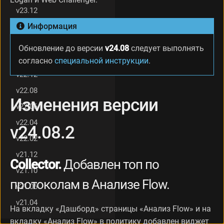
.
v23.12
2
Информация
v23.08
И
з
v23.06
м
Обновление до версии
v24.08
следует выполнять
е
v23.02
согласно
специальной инструкции
.
н
v22.12
е
н
v22.08
и
Изменения версии
v22.06
я
в
v22.04
v24.08.2
е
р
v22.02
с
v21.12
и
Collector.
Добавлен топ по
и
v21.10
v
протоколам в Анализе Flow.
v21.06
2
4
v21.04
.
На вкладку «Дашборд» страницы «Анализ Flow» и на
0
вкладку «Анализ Flow» в политику добавлен виджет