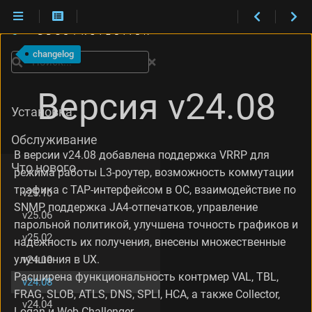
И
з
changelog
м
Поиск
е
н
Версия v24.08
е
Установка
н
и
Обслуживание
я
В версии v24.08 добавлена поддержка VRRP для
в
Что нового
е
режима работы L3-роутер, возможность коммутации
р
трафика c TAP-интерфейсом в ОС, взаимодействие по
v25.10
с
SNMP, поддержка JA4-отпечатков, управление
и
v25.06
парольной политикой, улучшена точность графиков и
и
v25.02
v
надежность их получения, внесены множественные
2
улучшения в UX.
v24.10
4
Расширена функциональность контрмер VAL, TBL,
.
v24.08
FRAG, SLOB, ATLS, DNS, SPLI, HCA, а также Collector,
0
v24.04
8
Logan и Web Challenger.