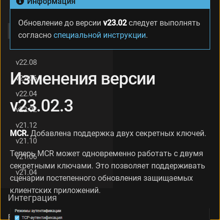
Информация
.
v23.06
3
Обновление до версии
v23.02
следует выполнять
И
v23.02
согласно
специальной инструкции
.
з
v22.12
м
е
v22.08
н
Изменения версии
е
v22.06
н
v22.04
и
v23.02.3
я
v22.02
в
v21.12
е
MCR.
Добавлена поддержка двух секретных ключей.
р
v21.10
с
Теперь MCR может одновременно работать с двумя
и
v21.06
и
секретными ключами. Это позволяет поддерживать
v21.04
v
сценарии постепенного обновления защищаемых
2
клиентских приложений.
3
Интеграция
.
0
База знаний