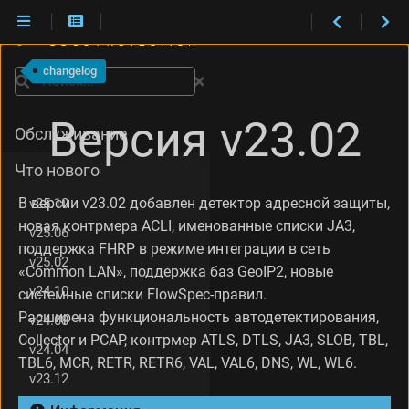
И
з
changelog
м
Поиск
е
Установка
н
Версия v23.02
е
Обслуживание
н
и
Что нового
я
В версии v23.02 добавлен детектор адресной защиты,
v25.10
в
е
новая контрмера ACLI, именованные списки JA3,
v25.06
р
поддержка
FHRP
в режиме интеграции в сеть
с
v25.02
«Common LAN», поддержка баз GeoIP2, новые
и
v24.10
системные списки FlowSpec-правил.
и
v
Расширена функциональность автодетектирования,
v24.08
2
Collector и PCAP, контрмер ATLS, DTLS, JA3, SLOB, TBL,
v24.04
3
TBL6, MCR, RETR, RETR6, VAL, VAL6, DNS, WL, WL6.
.
v23.12
0
2
v23.08