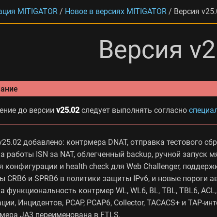
ация MITIGATOR
/
Новое в версиях MITIGATOR
/
Версия v25
Версия v2
ание
ение до версии
v25.02
следует выполнять согласно
специа
v25.02 добавлено: контрмера DNAT, отправка тестового сбр
 работы ISN за NAT, облегченный backup, ручной запуск м
 конфигурации и health check для Web Challenger, поддер
ы CRB6 и SPRB6 в политики защиты IPv6, и новые пороги а
 функциональность контрмер WL, WL6, BL, TBL, TBL6, ACL, 
ции, Инцидентов, PCAP, PCAP6, Collector, TACACS+ и TAP-
рмера JA3 переименована в FTLS.