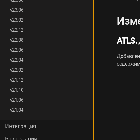
v23.08
.
v23.06
3
Изме
И
v23.02
з
м
v22.12
е
ATLS.
v22.08
н
е
v22.06
н
Добавлен
v22.04
и
содержим
я
v22.02
в
е
v21.12
р
v21.10
с
и
v21.06
и
v21.04
v
2
5
Интеграция
.
0
База знаний