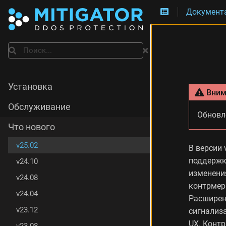
Документ
И
з
м
Поиск
е
н
е
н
Установка
Вним
и
я
Обслуживание
в
Обновл
е
Что нового
р
с
v25.02
В версии 
и
поддержка
v24.10
и
изменения
v
v24.08
2
контрмер
5
v24.04
Расширена
.
v23.12
сигнализа
0
UX. Конт
2