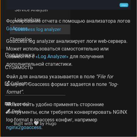
Service Analyzer
Log analyzer
Формирование отчета с помощью анализатора логов
GoAccess
.
Goaccess log analyzer
Changelog
Goaccess log analyzer анализирует логи web-сервера.
Может использоваться самостоятельно или
Поддержка
совместно с
«Log Analyzer»
для получения
дополнительной статистики.
Стоимость
Файл для анализа указывается в поле
“File for
Collector
analysis”
. Goaccess формат задается в поле
“log-
format”
.
Язык
Может быть удобно применять сторонние
Тема
инструменты, если требуется конвертировать NGINX
log-format в goaccess конфиг, например
Built with
by
Hugo
nginx2goaccess
.