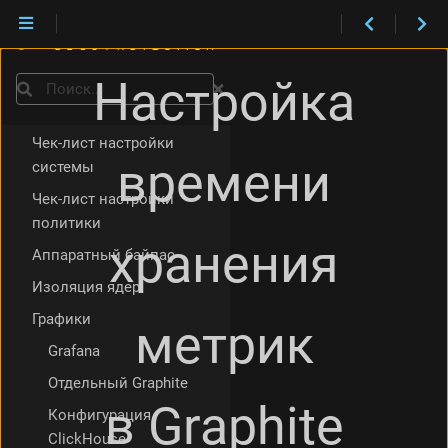
возможности
Интеграция в сеть
Быстрая настройка
Настройка
Поиск
Сигнализация по BGP
Чек-лист настройки
времени
системы
Чек-лист настройки
политики
хранения
Аппаратный байпас
Изоляция ядер
Графики
метрик
Grafana
Отдельный Graphite
в Graphite
Конфигурация
ClickHouse