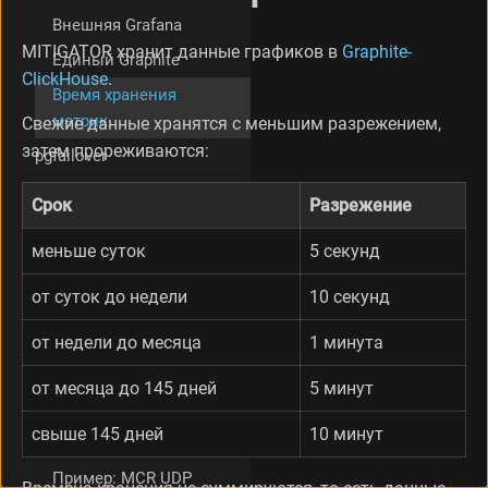
Внешняя Grafana
MITIGATOR хранит данные графиков в
Graphite-
Единый Graphite
ClickHouse
.
Время хранения
метрик
Свежие данные хранятся с меньшим разрежением,
затем прореживаются:
pgfailover
Адаптеры Mellanox
Срок
Разрежение
(NVIDIA)
меньше суток
5 секунд
dataplane.conf
Платформы AMD
от суток до недели
10 секунд
Инциденты
от недели до месяца
1 минута
Политика
совместимости
от месяца до 145 дней
5 минут
Программируемый
свыше 145 дней
10 минут
фильтр
Пример: MCR UDP