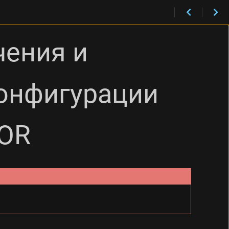
ения конфигурации MITIGATOR
чения и
онфигурации
TOR