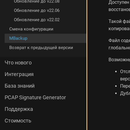
Обновление до v22.08
Доступе
восстанов
Обновление до v22.06
Обновление до v22.02
Такой фа
копирова
Смена конфигурации
MBackup
Файл соде
глобально
Возврат к предыдущей версии
Возможны
Что нового
Отсл
Интеграция
верс
База знаний
Пере
Дубл
PCAP Signature Generator
Поддержка
Стоимость