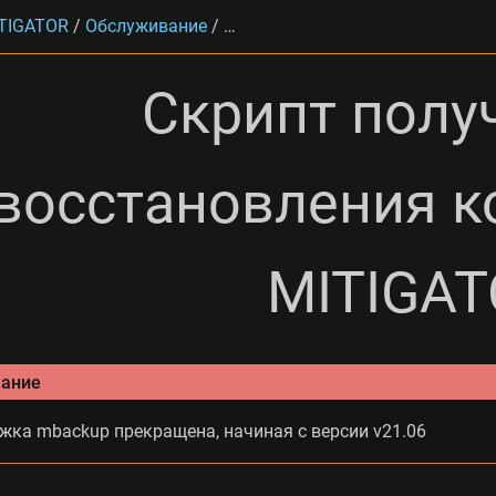
TIGATOR
/
Обслуживание
/
Скрипт получения и восстановл
Скрипт полу
восстановления к
MITIGA
ание
жка mbackup прекращена, начиная с версии v21.06