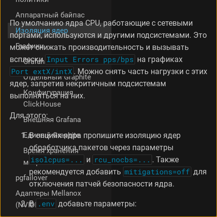
м
Аппаратный байпас
е
По умолчанию ядра CPU, работающие с сетевыми
т
Изоляция ядер
портами, используются и другими подсистемами. Это
р
Графики
е
может снижать производительность и вызывать
cpuset
всплески
Input Errors pps/bps
на графиках
Grafana
Port extX/intX
. Можно снять часть нагрузки с этих
Отдельный Graphite
ядер, запретив некритичным подсистемам
Конфигурация
выполняться на них.
ClickHouse
Для этого:
Внешняя Grafana
Единый Graphite
В опциях ядра пропишите изоляцию ядер
обработчика пакетов через параметры
Время хранения
isolcpus=...
и
rcu_nocbs=...
. Также
метрик
рекомендуется добавить
mitigations=off
для
pgfailover
отключения патчей безопасности ядра.
Адаптеры Mellanox
В
.env
добавьте параметры:
(NVIDIA)