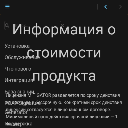
Информация о
Поиск
Установка
стоимости
Обслуживание
Что нового
продукта
Интеграция
База знаний
Лицензия MITIGATOR разделяется по сроку действия
на срочную и бессрочную. Конкретный срок действия
PCAP Signature
лицензии согласуется в лицензионном договоре.
Generator
Минимальный срок действия срочной лицензии — 1
Поддержка
месяц.