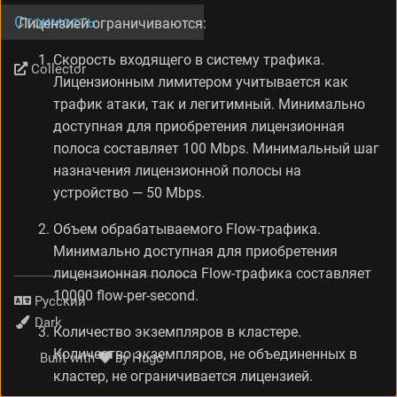
Стоимость
Лицензией ограничиваются:
Скорость входящего в систему трафика.
Collector
Лицензионным лимитером учитывается как
трафик атаки, так и легитимный. Минимально
доступная для приобретения лицензионная
полоса составляет 100 Mbps. Минимальный шаг
назначения лицензионной полосы на
устройство — 50 Mbps.
Объем обрабатываемого Flow-трафика.
Минимально доступная для приобретения
лицензионная полоса Flow-трафика составляет
10000 flow-per-second.
Язык
Тема
Количество экземпляров в кластере.
Количество экземпляров, не объединенных в
Built with
by
Hugo
кластер, не ограничивается лицензией.