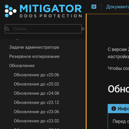
Документ
О
б
н
Установка
Поиск
о
в
Обслуживание
л
е
Задачи администратора
С версии 
н
настройки
Резервное копирование
и
е
Обновление
Чтобы со
с
Обновление до v25.06
т
е
Обновление до v25.02
Обно
н
д
Обновление до v24.08
а
Обновление до v23.12
М
Инфо
и
Обновление до v23.06
г
Обновление до v23.02
Перед 
р
а