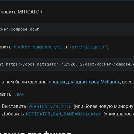
ановить MITIGATOR:
cker-compose down
овить
docker-compose.yml
в
/srv/mitigator
:
et https://docs.mitigator.ru/v20.12/dist/docker-compose.
и в нем были сделаны
правки для адаптеров Mellanox
, вос
овить
.env
:
Выставить
VERSION=v20.12.0
(или более новую минорну
Добавить
MITIGATOR_OWN_NAME=Mitigator
(уникальное 