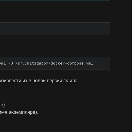
yml -O /srv/mitigator/docker-compose.yml
произвести их в новой версии файла.
ю).
имя экземпляра).