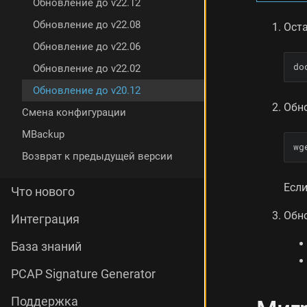
Обновление до v22.12
ц
и
Обновление до v22.08
Ост
я
Обновление до v22.06
г
р
do
Обновление до v22.02
а
Обновление до v20.12
ф
и
Обн
Смена конфигурации
к
о
MBackup
wg
в
Возврат к предыдущей версии
З
а
Есл
в
Что нового
е
Обн
р
Интеграция
ш
е
База знаний
н
и
PCAP Signature Generator
е
о
Поддержка