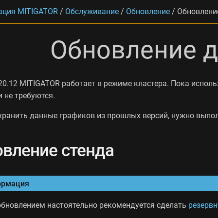
ация MITIGATOR
/
Обслуживание
/
Обновление
/
Обновление
Обновление д
20.12 MITIGATOR работает в режиме кластера. Пока испол
 не требуются.
хранить данные графиков из прошлых версий, нужно выпол
вление стенда
рмация
обновлением настоятельно рекомендуется сделать
резерв