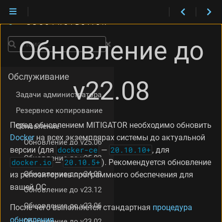
Обновление до
Поиск
Установка
Обслуживание
v22.08
Задачи администратора
Резервное копирование
Перед обновлением MITIGATOR необходимо обновить
Обновление
Docker
на всех экземплярах системы до актуальной
Обновление до v25.06
версии (для
docker-ce
—
20.10.10+
, для
Обновление до v25.02
docker.io
—
20.10.5+
). Рекомендуется обновление
Обновление до v24.08
из репозиториев программного обеспечения для
вашей ОС.
Обновление до v23.12
Обновление до v23.06
После чего выполняется стандартная
процедура
обновления
.
Обновление до v23.02