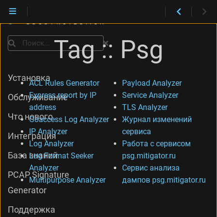
Tag :: Psg
Поиск
Установка
ACL Rules Generator
Payload Analyzer
Express report by IP
Service Analyzer
Обслуживание
address
TLS Analyzer
Что нового
Goaccess Log Analyzer
Журнал изменений
IP Analyzer
сервиса
Интеграция
Log Analyzer
Работа с сервисом
База знаний
Log Format Seeker
psg.mitigator.ru
Analyzer
Сервис анализа
PCAP Signature
Multipurpose Analyzer
дампов psg.mitigator.ru
Generator
Поддержка