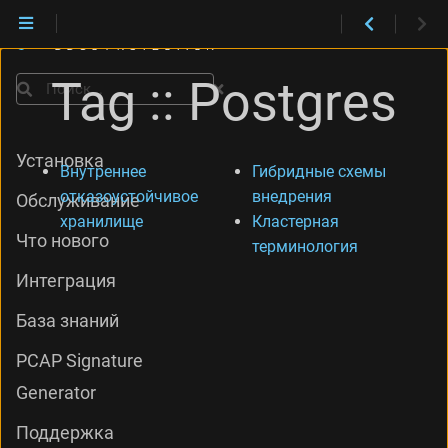
Tag :: Postgres
Поиск
Установка
Внутреннее
Гибридные схемы
отказоустойчивое
внедрения
Обслуживание
хранилище
Кластерная
Что нового
терминология
Интеграция
База знаний
PCAP Signature
Generator
Поддержка